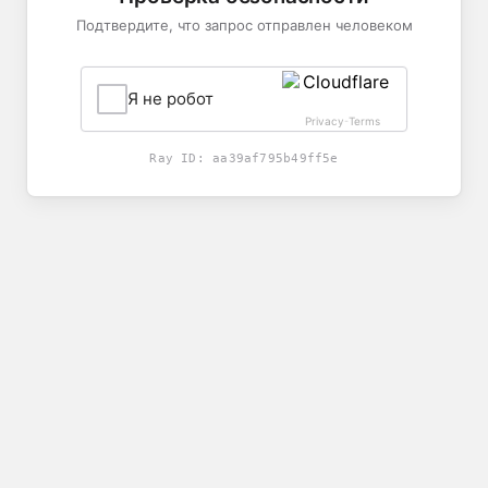
Подтвердите, что запрос отправлен человеком
Я не робот
Privacy
Terms
-
Ray ID:
aa39af795b49ff5e