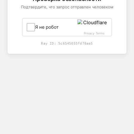
Подтвердите, что запрос отправлен человеком
Я не робот
Privacy
Terms
-
Ray ID:
5c6545055fd78aa5