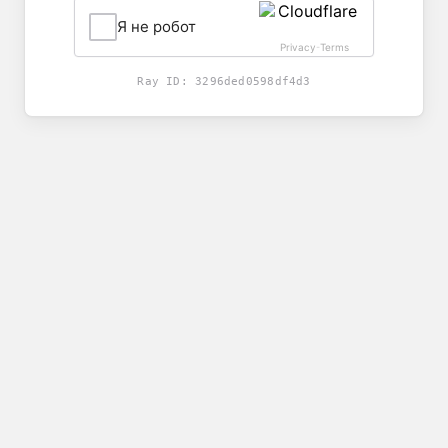
Я не робот
Privacy
Terms
-
Ray ID:
3296ded0598df4d3