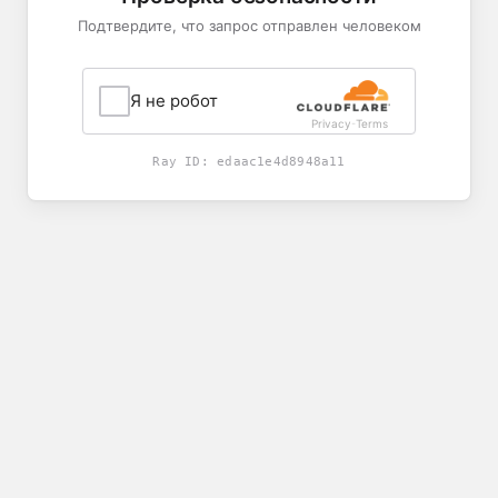
Подтвердите, что запрос отправлен человеком
Я не робот
Privacy
Terms
-
Ray ID:
edaac1e4d8948a11