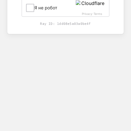
Я не робот
Privacy
Terms
-
Ray ID:
1dd08e5a03a0be4f