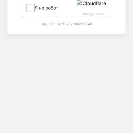
Я не робот
Privacy
Terms
-
Ray ID:
62f07c2284af3140