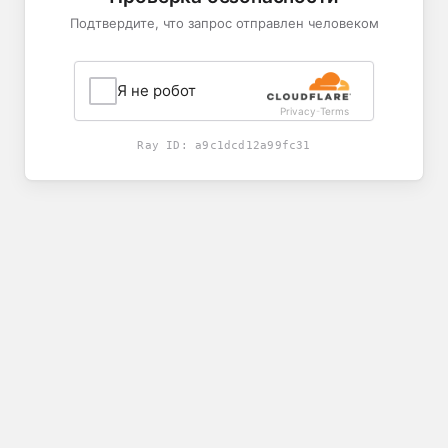
Подтвердите, что запрос отправлен человеком
Я не робот
Privacy
Terms
-
Ray ID:
a9c1dcd12a99fc31