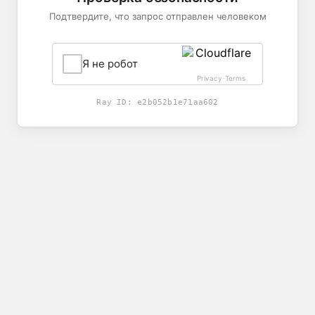
Подтвердите, что запрос отправлен человеком
Я не робот
Privacy
Terms
-
Ray ID:
e2b052b1e71aa602