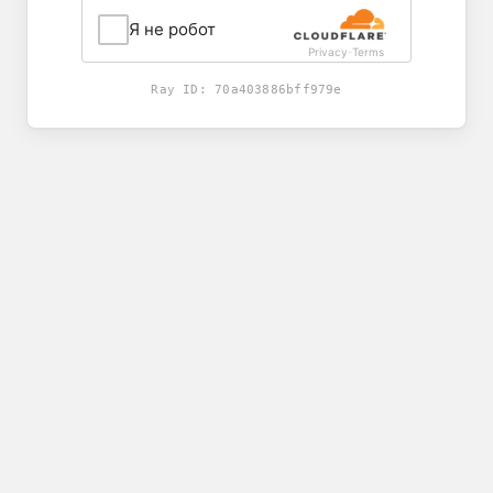
Я не робот
Privacy
Terms
-
Ray ID:
70a403886bff979e