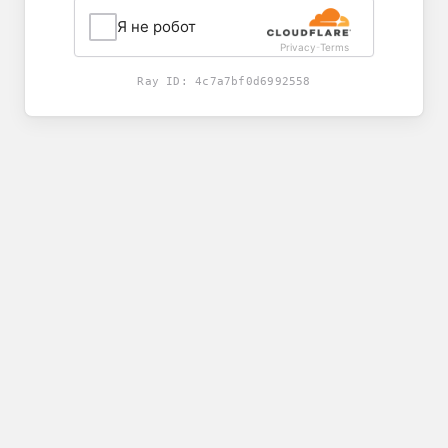
Я не робот
Privacy
Terms
-
Ray ID:
4c7a7bf0d6992558