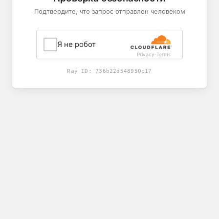
Подтвердите, что запрос отправлен человеком
Я не робот
Privacy
Terms
-
Ray ID:
736b22d548950c17