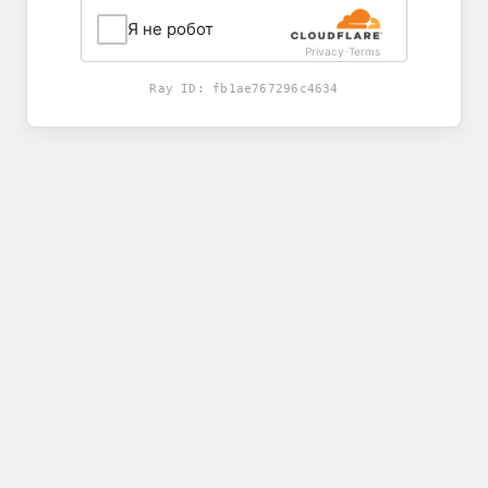
Я не робот
Privacy
Terms
-
Ray ID:
fb1ae767296c4634