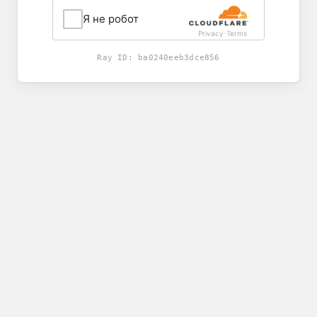
Я не робот
Privacy
Terms
-
Ray ID:
ba0240eeb3dce856