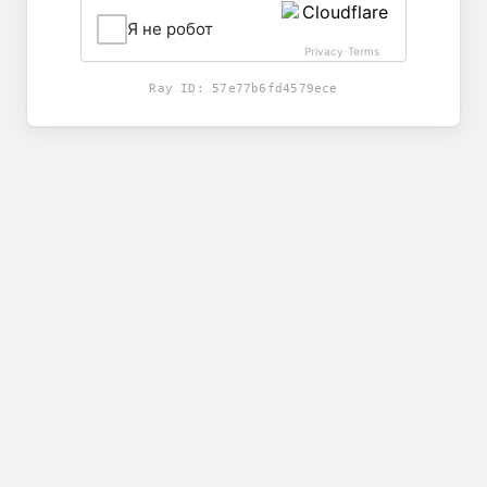
Я не робот
Privacy
Terms
-
Ray ID:
57e77b6fd4579ece