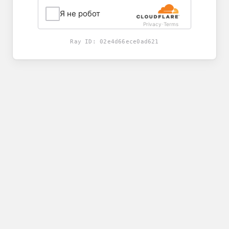
Я не робот
Privacy
Terms
-
Ray ID:
02e4d66ece0ad621