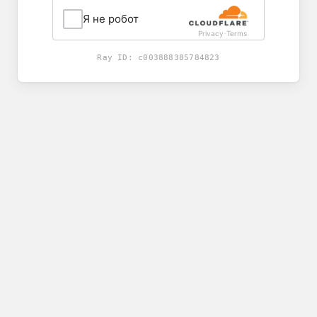
Я не робот
Privacy
Terms
-
Ray ID:
c003888385784823