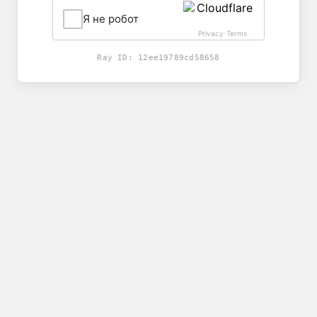
Я не робот
Privacy
Terms
-
Ray ID:
12ee19789cd58658