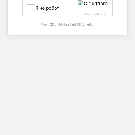
Я не робот
Privacy
Terms
-
Ray ID:
902ea6e9616cfe8d