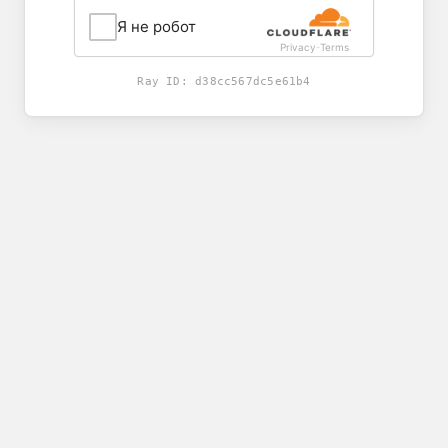
Я не робот
Privacy
Terms
-
Ray ID:
d38cc567dc5e61b4