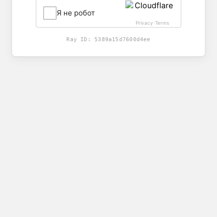
Я не робот
Privacy
Terms
-
Ray ID:
5389a15d7600d4ee