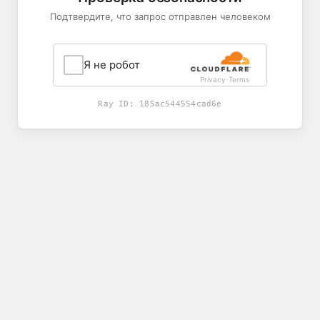
Подтвердите, что запрос отправлен человеком
Я не робот
Privacy
Terms
-
Ray ID:
185ac544554cad6e