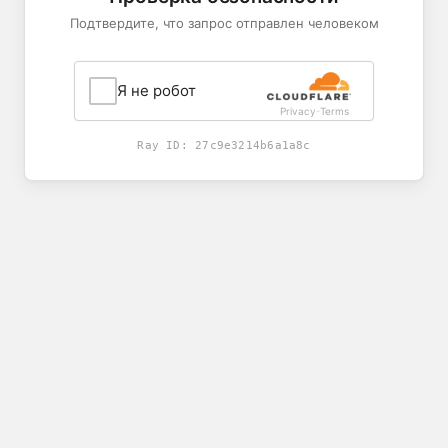
Подтвердите, что запрос отправлен человеком
Я не робот
Privacy
Terms
-
Ray ID:
27c9e3214b6a1a8c