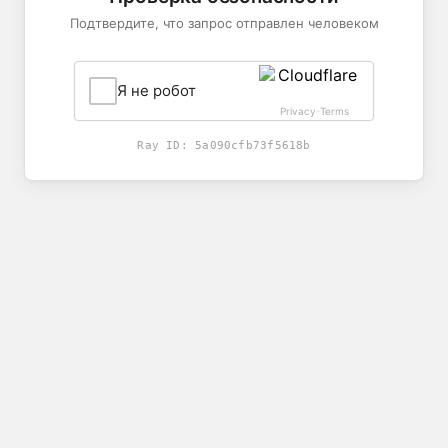
Подтвердите, что запрос отправлен человеком
Я не робот
Privacy
Terms
-
Ray ID:
5a090cfb73f5618b