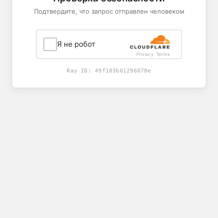
Подтвердите, что запрос отправлен человеком
Я не робот
Privacy
Terms
-
Ray ID:
49f103b01296078e