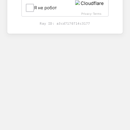
Я не робот
Privacy
Terms
-
Ray ID:
a3cd7170714c3177