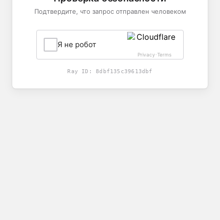
Подтвердите, что запрос отправлен человеком
Я не робот
Privacy
Terms
-
Ray ID:
8dbf135c39613dbf