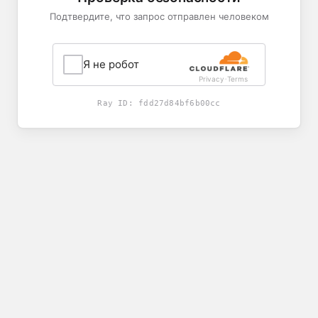
Подтвердите, что запрос отправлен человеком
Я не робот
Privacy
Terms
-
Ray ID:
fdd27d84bf6b00cc