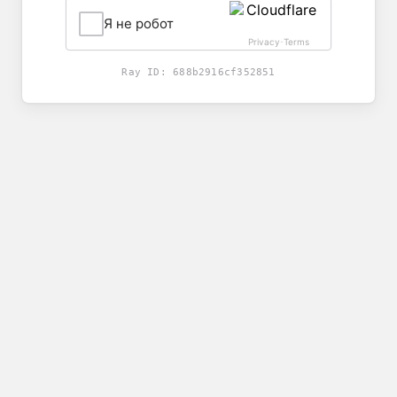
Я не робот
Privacy
Terms
-
Ray ID:
688b2916cf352851