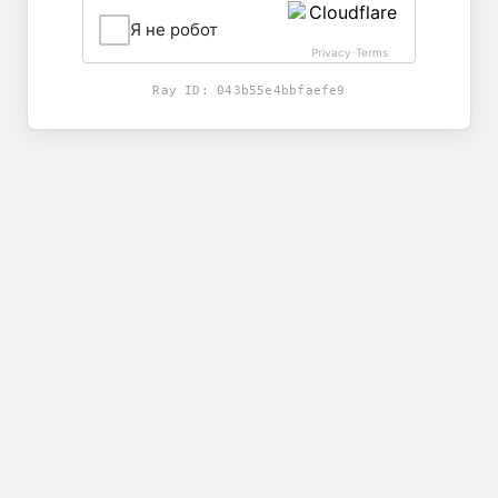
Я не робот
Privacy
Terms
-
Ray ID:
043b55e4bbfaefe9