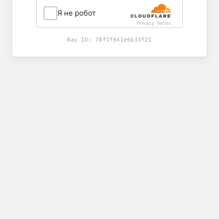
Я не робот
Privacy
Terms
-
Ray ID:
78f1f941e6b33f21