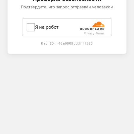
Подтвердите, что запрос отправлен человеком
Я не робот
Privacy
Terms
-
Ray ID:
46a0909dddfff503