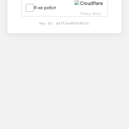
Я не робот
Privacy
Terms
-
Ray ID:
daff2ea887648c5c