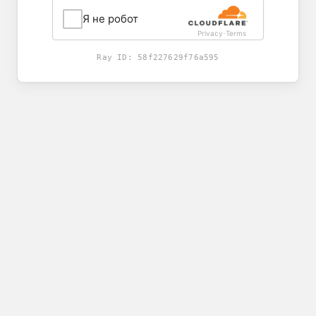
Я не робот
Privacy
Terms
-
Ray ID:
58f227629f76a595