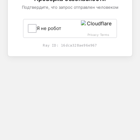
Подтвердите, что запрос отправлен человеком
Я не робот
Privacy
Terms
-
Ray ID:
16dca328ae96e967