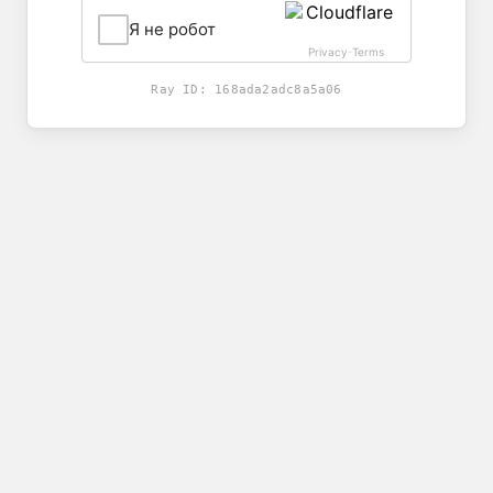
Я не робот
Privacy
Terms
-
Ray ID:
168ada2adc8a5a06