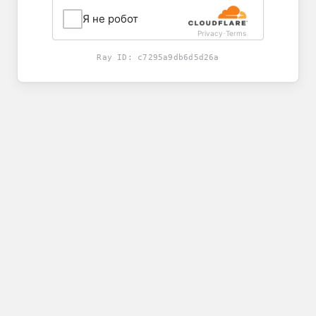
Я не робот
Privacy
Terms
-
Ray ID:
c7295a9db6d5d26a