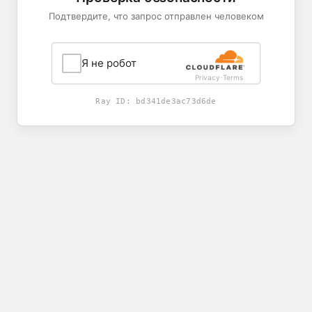
Подтвердите, что запрос отправлен человеком
Я не робот
Privacy
Terms
-
Ray ID:
bd341de3ac73d6de