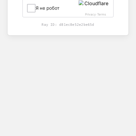
Я не робот
Privacy
Terms
-
Ray ID:
d81ec8e52e2be65d