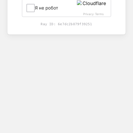
Я не робот
Privacy
Terms
-
Ray ID:
6e7dc2b079f39251