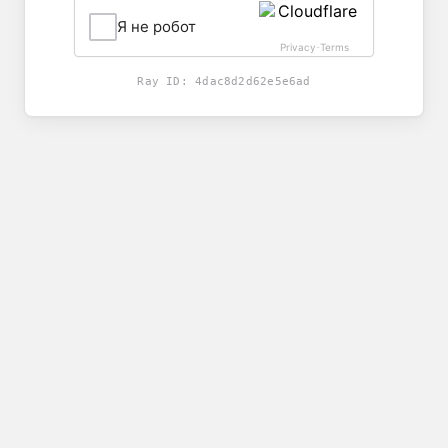
Я не робот
Privacy
Terms
-
Ray ID:
4dac8d2d62e5e6ad