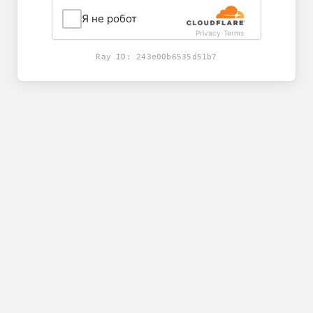
Я не робот
Privacy
Terms
-
Ray ID:
243e00b6535d51b7