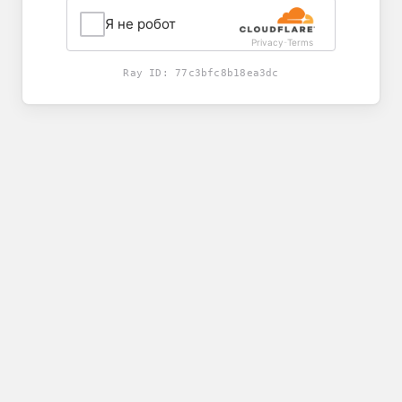
Я не робот
Privacy
Terms
-
Ray ID:
77c3bfc8b18ea3dc