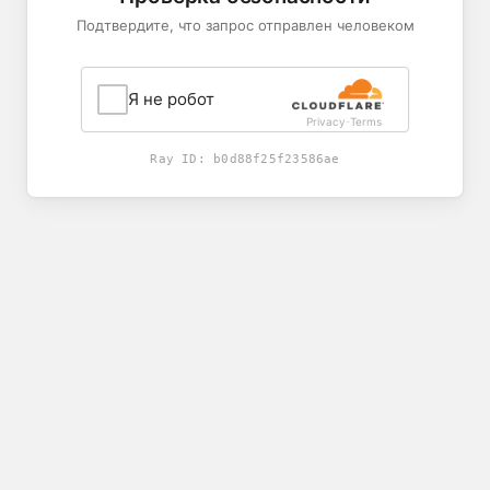
Подтвердите, что запрос отправлен человеком
Я не робот
Privacy
Terms
-
Ray ID:
b0d88f25f23586ae