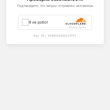
Подтвердите, что запрос отправлен человеком
Я не робот
Privacy
Terms
-
Ray ID:
6488545d4633f9f2