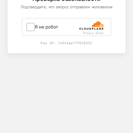
Подтвердите, что запрос отправлен человеком
Я не робот
Privacy
Terms
-
Ray ID:
7e034aafff850355