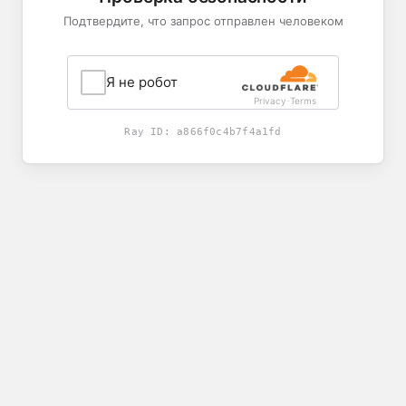
Подтвердите, что запрос отправлен человеком
Я не робот
Privacy
Terms
-
Ray ID:
a866f0c4b7f4a1fd