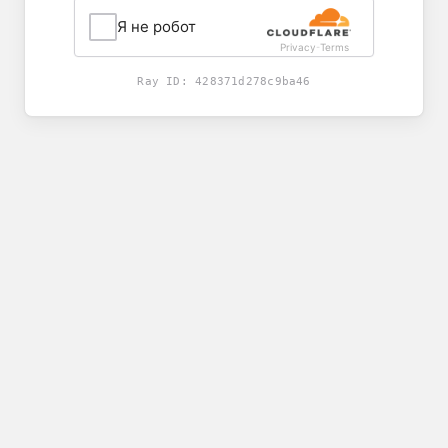
Я не робот
Privacy
Terms
-
Ray ID:
428371d278c9ba46