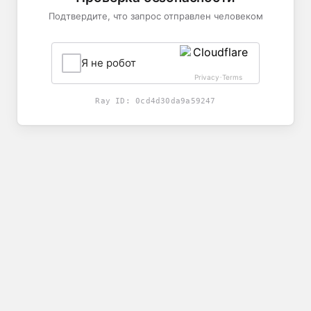
Подтвердите, что запрос отправлен человеком
Я не робот
Privacy
Terms
-
Ray ID:
0cd4d30da9a59247