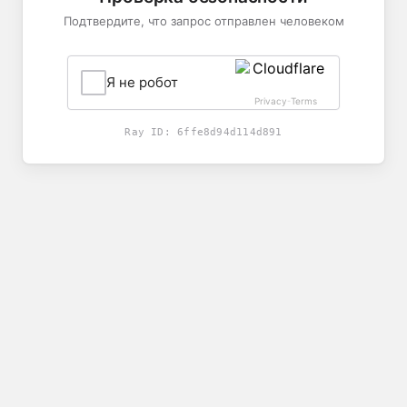
Подтвердите, что запрос отправлен человеком
Я не робот
Privacy
Terms
-
Ray ID:
6ffe8d94d114d891