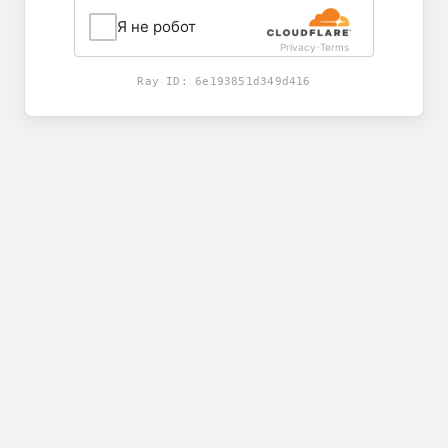
Я не робот
Privacy
Terms
-
Ray ID:
6e193851d349d416